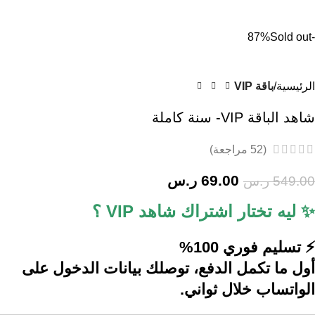
0
Sold out
-87%
الرئيسية
باقة VIP
شاهد الباقة VIP- سنة كاملة
(
52
مراجعة)
69.00
ر.س
549.00
ر.س
✨ ليه تختار اشتراك شاهد VIP ؟
⚡️ تسليم فوري 100%
أول ما تكمل الدفع، توصلك بيانات الدخول على
الواتساب خلال ثواني.