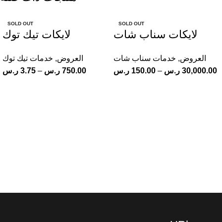
SOLD OUT
SOLD OUT
لايكات سناب شات
لايكات تيك توك
العروض
,
خدمات سناب شات
العروض
,
خدمات تيك توك
30,000.00
ر.س
–
150.00
ر.س
750.00
ر.س
–
3.75
ر.س
جميع الحقوق محفوظة© 2025 متجر UR here