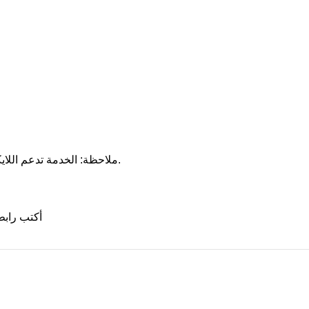
📌 ملاحظة: الخدمة تدعم اللايكات الظاهرة فقط، ولا تضمن دخول الترند أو زيادة التفاعل الحقيقي.
أكتب رابط