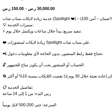
30,000.00
ر.س
–
150.00
ر.س
Spot ❤️) – (ضمان – آمن 100%)
💡 مميزات الخدمة:
⚡ تنفيذ سريع: يبدأ خلال ساعات ويكتمل خلال يوم.
❤️ زيادة لايكات لمنشورات Spotlight على سناب شات.
📲 نحتاج فقط رابط المنشور، بدون الحاجة لأي معلومات دخول.
🔓 الحساب أو المنشور يجب أن يكون متاح للجمهور.
📋 تفاصيل الخدمة:
زمن البدء: من 1 إلى 24 ساعة
السرعة: حتى 200-500 لايك يومياً