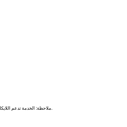
📌 ملاحظة: الخدمة تدعم اللايكات الظاهرة فقط، ولا تضمن دخول الترند أو زيادة التفاعل الحقيقي.