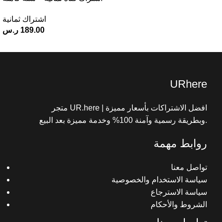
اشتراك ثمانية
189.00
ر.س
جميع الحقوق محفوظة© 2025 متجر UR here
URhere
متجر UR.here | افضل الاشتراكات بأسعار مميزة
وبطريقة رسمية وآمنة 100% وخدمة مميزة بعد البيع.
روابط مهمة
تواصل معنا
سياسة الاستخدام والخصوصية
سياسة الاسترجاع
الشروط والأحكام