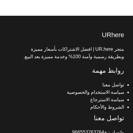
جميع الحقوق محفوظة© 2025 متجر UR here
URhere
متجر UR.here | افضل الاشتراكات بأسعار مميزة
وبطريقة رسمية وآمنة 100% وخدمة مميزة بعد البيع.
روابط مهمة
تواصل معنا
سياسة الاستخدام والخصوصية
سياسة الاسترجاع
الشروط والأحكام
تواصل معنا
واتساب: +966553763764